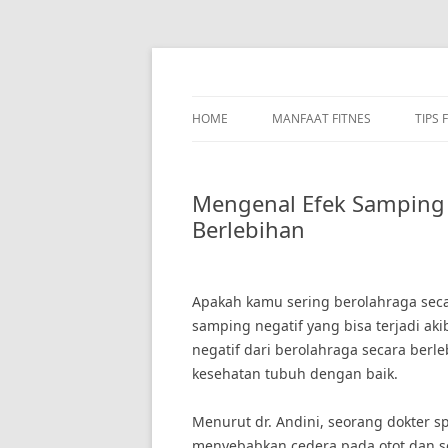
Skip
to
content
HOME
MANFAAT FITNES
TIPS 
Mengenal Efek Samping 
Berlebihan
Apakah kamu sering berolahraga sec
samping negatif yang bisa terjadi ak
negatif dari berolahraga secara berl
kesehatan tubuh dengan baik.
Menurut dr. Andini, seorang dokter s
menyebabkan cedera pada otot dan se