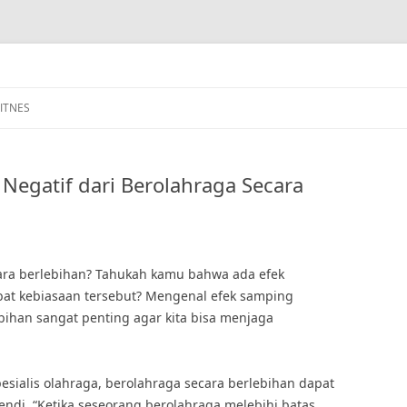
FITNES
Negatif dari Berolahraga Secara
ara berlebihan? Tahukah kamu bahwa ada efek
ibat kebiasaan tersebut? Mengenal efek samping
ebihan sangat penting agar kita bisa menjaga
pesialis olahraga, berolahraga secara berlebihan dapat
ndi. “Ketika seseorang berolahraga melebihi batas