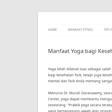
Skip
to
content
HOME
MANFAAT FITNES
TIPS 
Manfaat Yoga bagi Keseh
Yoga telah dikenal luas sebagai sala
bagi kesehatan fisik, tetapi juga ke
mental dan fisik Anda memang sangat 
Menurut Dr. Murali Doraiswamy, seoran
Center, yoga dapat membantu mengura
seseorang. “Praktik yoga secara ter
yang bertanggung jawab atas respons 