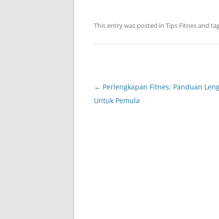
This entry was posted in
Tips Fitnes
and ta
Post
←
Perlengkapan Fitnes: Panduan Len
navigation
Untuk Pemula