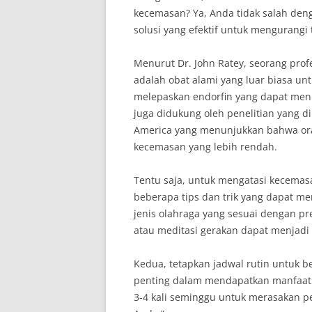
kecemasan? Ya, Anda tidak salah deng
solusi yang efektif untuk mengurangi
Menurut Dr. John Ratey, seorang profe
adalah obat alami yang luar biasa un
melepaskan endorfin yang dapat meni
juga didukung oleh penelitian yang di
America yang menunjukkan bahwa oran
kecemasan yang lebih rendah.
Tentu saja, untuk mengatasi kecemasa
beberapa tips dan trik yang dapat m
jenis olahraga yang sesuai dengan pref
atau meditasi gerakan dapat menjadi 
Kedua, tetapkan jadwal rutin untuk be
penting dalam mendapatkan manfaat m
3-4 kali seminggu untuk merasakan p