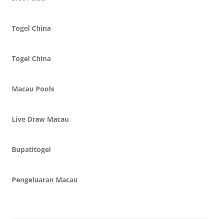
Togel China
Togel China
Macau Pools
Live Draw Macau
Bupatitogel
Pengeluaran Macau