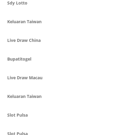
Sdy Lotto
Keluaran Taiwan
Live Draw China
Bupatitogel
Live Draw Macau
Keluaran Taiwan
Slot Pulsa
Slot Pulsa