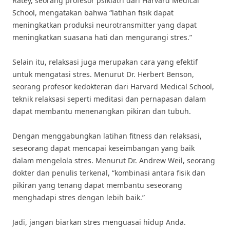
Ratey, seorang profesor psikiatri dari Harvard Medical
School, mengatakan bahwa “latihan fisik dapat
meningkatkan produksi neurotransmitter yang dapat
meningkatkan suasana hati dan mengurangi stres.”
Selain itu, relaksasi juga merupakan cara yang efektif
untuk mengatasi stres. Menurut Dr. Herbert Benson,
seorang profesor kedokteran dari Harvard Medical School,
teknik relaksasi seperti meditasi dan pernapasan dalam
dapat membantu menenangkan pikiran dan tubuh.
Dengan menggabungkan latihan fitness dan relaksasi,
seseorang dapat mencapai keseimbangan yang baik
dalam mengelola stres. Menurut Dr. Andrew Weil, seorang
dokter dan penulis terkenal, “kombinasi antara fisik dan
pikiran yang tenang dapat membantu seseorang
menghadapi stres dengan lebih baik.”
Jadi, jangan biarkan stres menguasai hidup Anda.