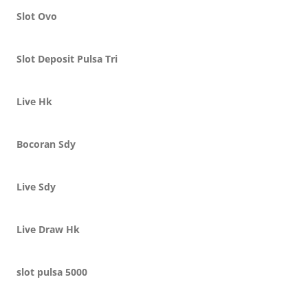
Slot Ovo
Slot Deposit Pulsa Tri
Live Hk
Bocoran Sdy
Live Sdy
Live Draw Hk
slot pulsa 5000