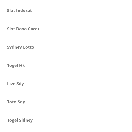
Slot Indosat
Slot Dana Gacor
Sydney Lotto
Togel Hk
Live Sdy
Toto Sdy
Togel Sidney