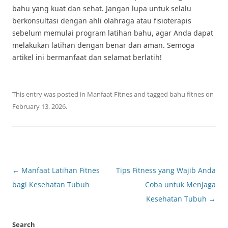
bahu yang kuat dan sehat. Jangan lupa untuk selalu
berkonsultasi dengan ahli olahraga atau fisioterapis
sebelum memulai program latihan bahu, agar Anda dapat
melakukan latihan dengan benar dan aman. Semoga
artikel ini bermanfaat dan selamat berlatih!
This entry was posted in
Manfaat Fitnes
and tagged
bahu fitnes
on
February 13, 2026
.
Post
←
Manfaat Latihan Fitnes
Tips Fitness yang Wajib Anda
navigation
bagi Kesehatan Tubuh
Coba untuk Menjaga
Kesehatan Tubuh
→
Search