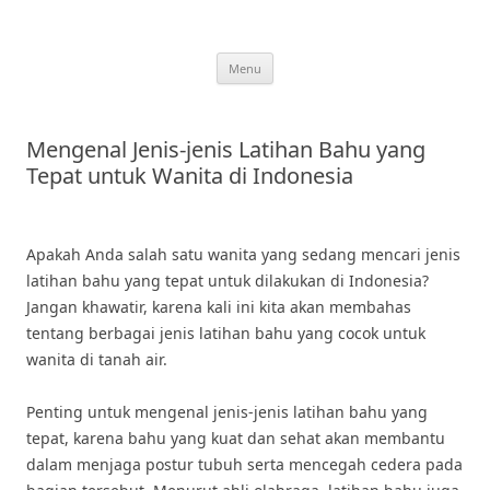
Skip
to
content
Menu
Mengenal Jenis-jenis Latihan Bahu yang
Tepat untuk Wanita di Indonesia
Apakah Anda salah satu wanita yang sedang mencari jenis
latihan bahu yang tepat untuk dilakukan di Indonesia?
Jangan khawatir, karena kali ini kita akan membahas
tentang berbagai jenis latihan bahu yang cocok untuk
wanita di tanah air.
Penting untuk mengenal jenis-jenis latihan bahu yang
tepat, karena bahu yang kuat dan sehat akan membantu
dalam menjaga postur tubuh serta mencegah cedera pada