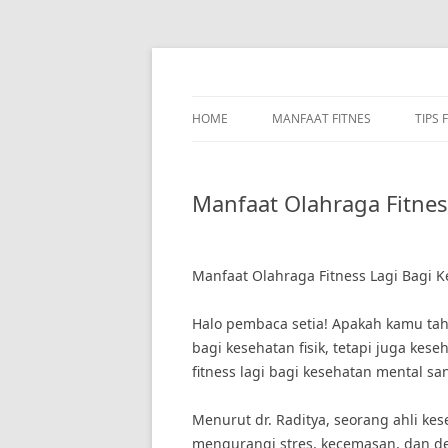
Skip
to
content
HOME
MANFAAT FITNES
TIPS 
Manfaat Olahraga Fitnes
Manfaat Olahraga Fitness Lagi Bagi 
Halo pembaca setia! Apakah kamu tah
bagi kesehatan fisik, tetapi juga kese
fitness lagi bagi kesehatan mental s
Menurut dr. Raditya, seorang ahli ke
mengurangi stres, kecemasan, dan dep