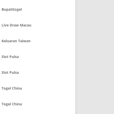
Bupatitogel
Live Draw Macau
Keluaran Taiwan
Slot Pulsa
Slot Pulsa
Togel China
Togel China