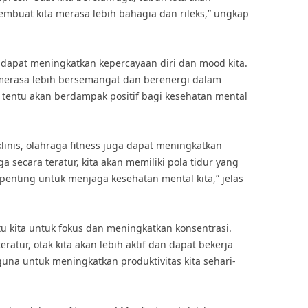
mbuat kita merasa lebih bahagia dan rileks,” ungkap
ga dapat meningkatkan kepercayaan diri dan mood kita.
 merasa lebih bersemangat dan berenergi dalam
ini tentu akan berdampak positif bagi kesehatan mental
klinis, olahraga fitness juga dapat meningkatkan
ga secara teratur, kita akan memiliki pola tidur yang
t penting untuk menjaga kesehatan mental kita,” jelas
u kita untuk fokus dan meningkatkan konsentrasi.
ratur, otak kita akan lebih aktif dan dapat bekerja
rguna untuk meningkatkan produktivitas kita sehari-