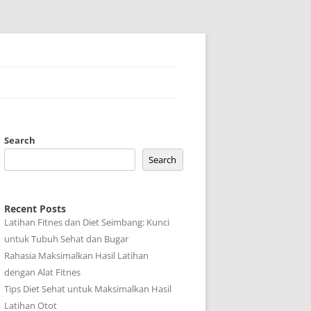
Search
Search
Recent Posts
Latihan Fitnes dan Diet Seimbang: Kunci
untuk Tubuh Sehat dan Bugar
Rahasia Maksimalkan Hasil Latihan
dengan Alat Fitnes
Tips Diet Sehat untuk Maksimalkan Hasil
Latihan Otot