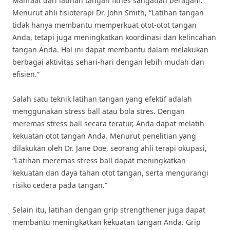
Manfaat dari latihan tangan fitnes sangatlah beragam.
Menurut ahli fisioterapi Dr. John Smith, “Latihan tangan
tidak hanya membantu memperkuat otot-otot tangan
Anda, tetapi juga meningkatkan koordinasi dan kelincahan
tangan Anda. Hal ini dapat membantu dalam melakukan
berbagai aktivitas sehari-hari dengan lebih mudah dan
efisien.”
Salah satu teknik latihan tangan yang efektif adalah
menggunakan stress ball atau bola stres. Dengan
meremas stress ball secara teratur, Anda dapat melatih
kekuatan otot tangan Anda. Menurut penelitian yang
dilakukan oleh Dr. Jane Doe, seorang ahli terapi okupasi,
“Latihan meremas stress ball dapat meningkatkan
kekuatan dan daya tahan otot tangan, serta mengurangi
risiko cedera pada tangan.”
Selain itu, latihan dengan grip strengthener juga dapat
membantu meningkatkan kekuatan tangan Anda. Grip