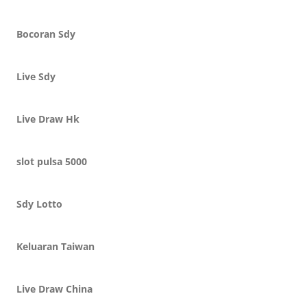
Bocoran Sdy
Live Sdy
Live Draw Hk
slot pulsa 5000
Sdy Lotto
Keluaran Taiwan
Live Draw China