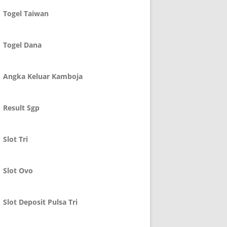
Togel Taiwan
Togel Dana
Angka Keluar Kamboja
Result Sgp
Slot Tri
Slot Ovo
Slot Deposit Pulsa Tri