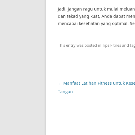
Jadi, jangan ragu untuk mulai meluan
dan tekad yang kuat, Anda dapat men
mencapai kesehatan yang optimal. Sel
This entry was posted in
Tips Fitnes
and ta
Post
←
Manfaat Latihan Fitness untuk Kes
navigation
Tangan