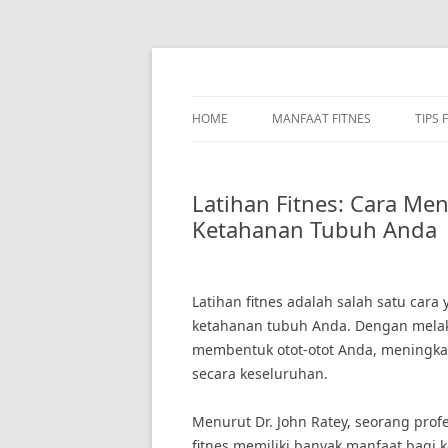
Skip
to
content
HOME
MANFAAT FITNES
TIPS 
Latihan Fitnes: Cara Me
Ketahanan Tubuh Anda
Latihan fitnes adalah salah satu car
ketahanan tubuh Anda. Dengan melakuk
membentuk otot-otot Anda, meningka
secara keseluruhan.
Menurut Dr. John Ratey, seorang profe
fitnes memiliki banyak manfaat bagi 