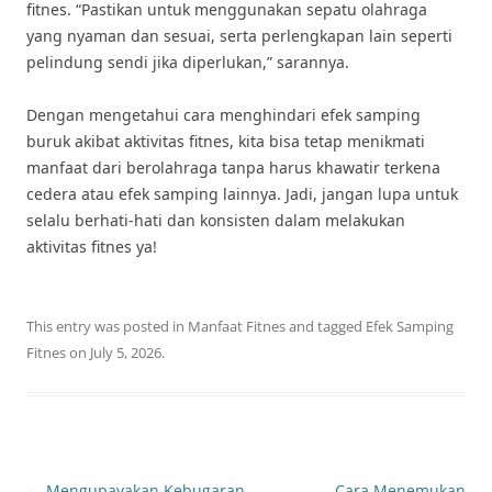
fitnes. “Pastikan untuk menggunakan sepatu olahraga
yang nyaman dan sesuai, serta perlengkapan lain seperti
pelindung sendi jika diperlukan,” sarannya.
Dengan mengetahui cara menghindari efek samping
buruk akibat aktivitas fitnes, kita bisa tetap menikmati
manfaat dari berolahraga tanpa harus khawatir terkena
cedera atau efek samping lainnya. Jadi, jangan lupa untuk
selalu berhati-hati dan konsisten dalam melakukan
aktivitas fitnes ya!
This entry was posted in
Manfaat Fitnes
and tagged
Efek Samping
Fitnes
on
July 5, 2026
.
Post
←
Mengupayakan Kebugaran
Cara Menemukan