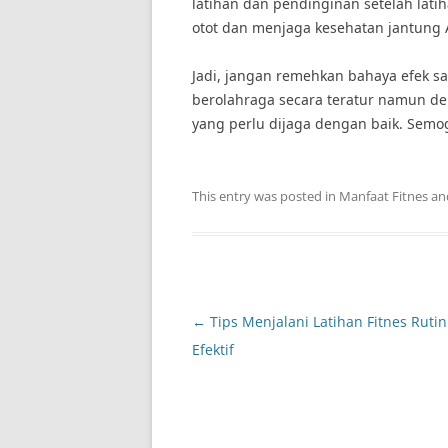
latihan dan pendinginan setelah latih
otot dan menjaga kesehatan jantung 
Jadi, jangan remehkan bahaya efek sa
berolahraga secara teratur namun de
yang perlu dijaga dengan baik. Semog
This entry was posted in
Manfaat Fitnes
an
Post
←
Tips Menjalani Latihan Fitnes Ruti
navigation
Efektif