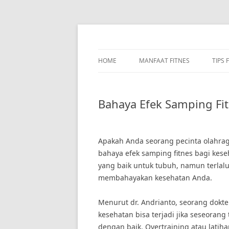
Skip
to
content
HOME
MANFAAT FITNES
TIPS 
Bahaya Efek Samping Fi
Apakah Anda seorang pecinta olahrag
bahaya efek samping fitnes bagi kes
yang baik untuk tubuh, namun terlalu
membahayakan kesehatan Anda.
Menurut dr. Andrianto, seorang dokter
kesehatan bisa terjadi jika seseorang
dengan baik. Overtraining atau lati