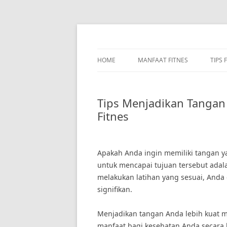
Skip
to
content
HOME
MANFAAT FITNES
TIPS 
Tips Menjadikan Tangan 
Fitnes
Apakah Anda ingin memiliki tangan ya
untuk mencapai tujuan tersebut adala
melakukan latihan yang sesuai, Anda
signifikan.
Menjadikan tangan Anda lebih kuat m
manfaat bagi kesehatan Anda secara 