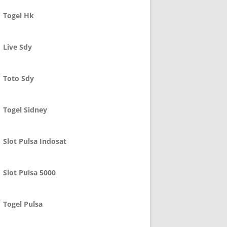
Togel Hk
Live Sdy
Toto Sdy
Togel Sidney
Slot Pulsa Indosat
Slot Pulsa 5000
Togel Pulsa