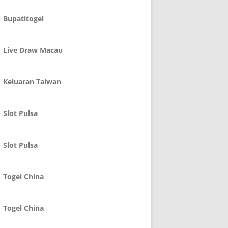
Bupatitogel
Live Draw Macau
Keluaran Taiwan
Slot Pulsa
Slot Pulsa
Togel China
Togel China