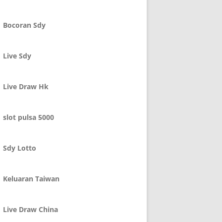
Bocoran Sdy
Live Sdy
Live Draw Hk
slot pulsa 5000
Sdy Lotto
Keluaran Taiwan
Live Draw China