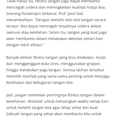
Tidak hanya itu, fitness tangan juga dapat membantu
mencegah cedera dan meningkatkan kualitas hidup kita.
Seorang fisioterapis terkenal, Prof. Jane Doe,
menambahkan, “Dengan melatih otot-otot tangan secara
teratur, kita dapat mencegah terjadinya cedera akibat
overuse atau kelelahan. Selain itu, tangan yang kuat juga
akan membantu dalam melakukan aktivitas sehari-hari
dengan lebih efisien.”
Banyak latihan fitness tangan yang bisa dilakukan, mulai
dari menggenggam bola stres, menggunakan gripper,
hingga melakukan yoga tangan. Semua latihan tersebut
memiliki manfaat yang sama-sama penting untuk menjaga
kesehatan dan kebugaran tangan kita.
Jadi, jangan remehkan pentingnya fitness tangan dalam
keseharian. Mulailah untuk meluangkan waktu setiap hari
untuk melatih tangan kita agar tetap sehat dan kuat.
Sebuah tangan yang sehat akan membantu kita untuk