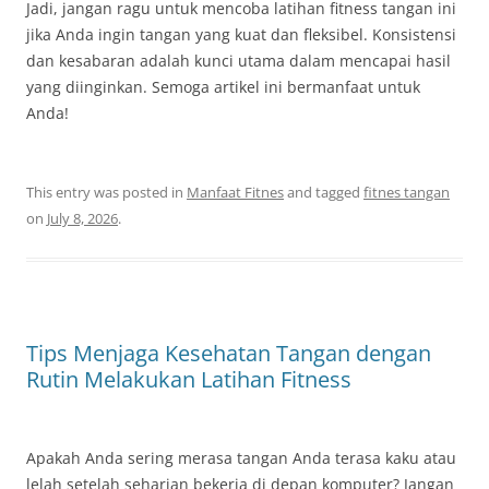
Jadi, jangan ragu untuk mencoba latihan fitness tangan ini
jika Anda ingin tangan yang kuat dan fleksibel. Konsistensi
dan kesabaran adalah kunci utama dalam mencapai hasil
yang diinginkan. Semoga artikel ini bermanfaat untuk
Anda!
This entry was posted in
Manfaat Fitnes
and tagged
fitnes tangan
on
July 8, 2026
.
Tips Menjaga Kesehatan Tangan dengan
Rutin Melakukan Latihan Fitness
Apakah Anda sering merasa tangan Anda terasa kaku atau
lelah setelah seharian bekerja di depan komputer? Jangan