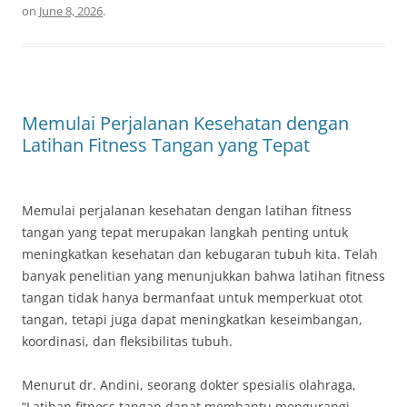
on
June 8, 2026
.
Memulai Perjalanan Kesehatan dengan
Latihan Fitness Tangan yang Tepat
Memulai perjalanan kesehatan dengan latihan fitness
tangan yang tepat merupakan langkah penting untuk
meningkatkan kesehatan dan kebugaran tubuh kita. Telah
banyak penelitian yang menunjukkan bahwa latihan fitness
tangan tidak hanya bermanfaat untuk memperkuat otot
tangan, tetapi juga dapat meningkatkan keseimbangan,
koordinasi, dan fleksibilitas tubuh.
Menurut dr. Andini, seorang dokter spesialis olahraga,
“Latihan fitness tangan dapat membantu mengurangi