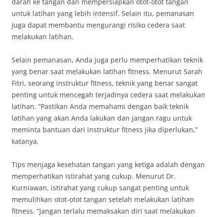
darah ke tangan dan mempersiapkan otot-otot tangan
untuk latihan yang lebih intensif. Selain itu, pemanasan
juga dapat membantu mengurangi risiko cedera saat
melakukan latihan.
Selain pemanasan, Anda juga perlu memperhatikan teknik
yang benar saat melakukan latihan fitness. Menurut Sarah
Fitri, seorang instruktur fitness, teknik yang benar sangat
penting untuk mencegah terjadinya cedera saat melakukan
latihan. “Pastikan Anda memahami dengan baik teknik
latihan yang akan Anda lakukan dan jangan ragu untuk
meminta bantuan dari instruktur fitness jika diperlukan,”
katanya.
Tips menjaga kesehatan tangan yang ketiga adalah dengan
memperhatikan istirahat yang cukup. Menurut Dr.
Kurniawan, istirahat yang cukup sangat penting untuk
memulihkan otot-otot tangan setelah melakukan latihan
fitness. “Jangan terlalu memaksakan diri saat melakukan