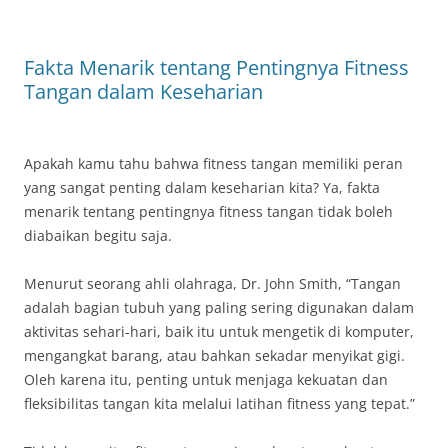
Fakta Menarik tentang Pentingnya Fitness
Tangan dalam Keseharian
Apakah kamu tahu bahwa fitness tangan memiliki peran
yang sangat penting dalam keseharian kita? Ya, fakta
menarik tentang pentingnya fitness tangan tidak boleh
diabaikan begitu saja.
Menurut seorang ahli olahraga, Dr. John Smith, “Tangan
adalah bagian tubuh yang paling sering digunakan dalam
aktivitas sehari-hari, baik itu untuk mengetik di komputer,
mengangkat barang, atau bahkan sekadar menyikat gigi.
Oleh karena itu, penting untuk menjaga kekuatan dan
fleksibilitas tangan kita melalui latihan fitness yang tepat.”