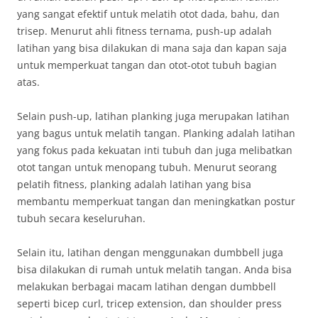
yang sangat efektif untuk melatih otot dada, bahu, dan
trisep. Menurut ahli fitness ternama, push-up adalah
latihan yang bisa dilakukan di mana saja dan kapan saja
untuk memperkuat tangan dan otot-otot tubuh bagian
atas.
Selain push-up, latihan planking juga merupakan latihan
yang bagus untuk melatih tangan. Planking adalah latihan
yang fokus pada kekuatan inti tubuh dan juga melibatkan
otot tangan untuk menopang tubuh. Menurut seorang
pelatih fitness, planking adalah latihan yang bisa
membantu memperkuat tangan dan meningkatkan postur
tubuh secara keseluruhan.
Selain itu, latihan dengan menggunakan dumbbell juga
bisa dilakukan di rumah untuk melatih tangan. Anda bisa
melakukan berbagai macam latihan dengan dumbbell
seperti bicep curl, tricep extension, dan shoulder press