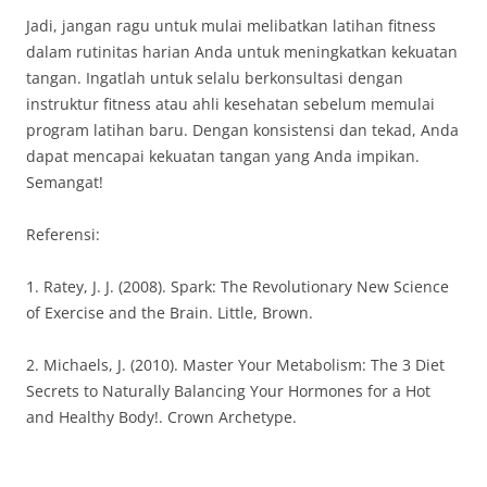
Jadi, jangan ragu untuk mulai melibatkan latihan fitness
dalam rutinitas harian Anda untuk meningkatkan kekuatan
tangan. Ingatlah untuk selalu berkonsultasi dengan
instruktur fitness atau ahli kesehatan sebelum memulai
program latihan baru. Dengan konsistensi dan tekad, Anda
dapat mencapai kekuatan tangan yang Anda impikan.
Semangat!
Referensi:
1. Ratey, J. J. (2008). Spark: The Revolutionary New Science
of Exercise and the Brain. Little, Brown.
2. Michaels, J. (2010). Master Your Metabolism: The 3 Diet
Secrets to Naturally Balancing Your Hormones for a Hot
and Healthy Body!. Crown Archetype.