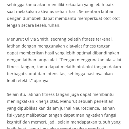
sehingga kamu akan memiliki kekuatan yang lebih baik
saat melakukan aktivitas sehari-hari. Sementara latihan
dengan dumbbell dapat membantu memperkuat otot-otot
lengan secara keseluruhan.
Menurut Olivia Smith, seorang pelatih fitness terkenal,
latihan dengan menggunakan alat-alat fitness tangan
dapat memberikan hasil yang lebih optimal dibandingkan
dengan latihan tanpa alat. “Dengan menggunakan alat-alat
fitness tangan, kamu dapat melatih otot-otot tangan dalam
berbagai sudut dan intensitas, sehingga hasilnya akan
lebih efektif,” ujarnya.
Selain itu, latihan fitness tangan juga dapat membantu
meningkatkan kinerja otak. Menurut sebuah penelitian
yang dipublikasikan dalam jurnal Neuroscience, latihan
fisik yang melibatkan tangan dapat meningkatkan fungsi
kognitif dan memori. Jadi, selain mendapatkan tubuh yang
lebih kuat, kamu juga akan mendapatkan manfaat