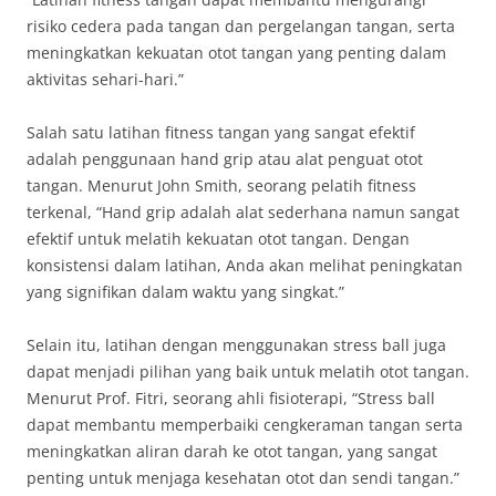
risiko cedera pada tangan dan pergelangan tangan, serta
meningkatkan kekuatan otot tangan yang penting dalam
aktivitas sehari-hari.”
Salah satu latihan fitness tangan yang sangat efektif
adalah penggunaan hand grip atau alat penguat otot
tangan. Menurut John Smith, seorang pelatih fitness
terkenal, “Hand grip adalah alat sederhana namun sangat
efektif untuk melatih kekuatan otot tangan. Dengan
konsistensi dalam latihan, Anda akan melihat peningkatan
yang signifikan dalam waktu yang singkat.”
Selain itu, latihan dengan menggunakan stress ball juga
dapat menjadi pilihan yang baik untuk melatih otot tangan.
Menurut Prof. Fitri, seorang ahli fisioterapi, “Stress ball
dapat membantu memperbaiki cengkeraman tangan serta
meningkatkan aliran darah ke otot tangan, yang sangat
penting untuk menjaga kesehatan otot dan sendi tangan.”