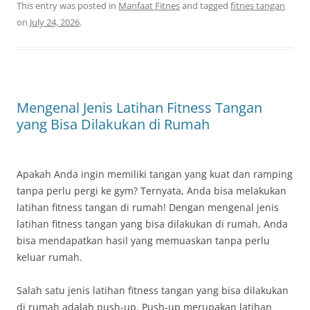
This entry was posted in
Manfaat Fitnes
and tagged
fitnes tangan
on
July 24, 2026
.
Mengenal Jenis Latihan Fitness Tangan
yang Bisa Dilakukan di Rumah
Apakah Anda ingin memiliki tangan yang kuat dan ramping
tanpa perlu pergi ke gym? Ternyata, Anda bisa melakukan
latihan fitness tangan di rumah! Dengan mengenal jenis
latihan fitness tangan yang bisa dilakukan di rumah, Anda
bisa mendapatkan hasil yang memuaskan tanpa perlu
keluar rumah.
Salah satu jenis latihan fitness tangan yang bisa dilakukan
di rumah adalah push-up. Push-up merupakan latihan