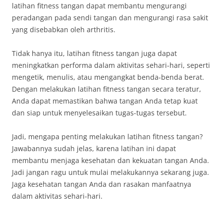
latihan fitness tangan dapat membantu mengurangi
peradangan pada sendi tangan dan mengurangi rasa sakit
yang disebabkan oleh arthritis.
Tidak hanya itu, latihan fitness tangan juga dapat
meningkatkan performa dalam aktivitas sehari-hari, seperti
mengetik, menulis, atau mengangkat benda-benda berat.
Dengan melakukan latihan fitness tangan secara teratur,
Anda dapat memastikan bahwa tangan Anda tetap kuat
dan siap untuk menyelesaikan tugas-tugas tersebut.
Jadi, mengapa penting melakukan latihan fitness tangan?
Jawabannya sudah jelas, karena latihan ini dapat
membantu menjaga kesehatan dan kekuatan tangan Anda.
Jadi jangan ragu untuk mulai melakukannya sekarang juga.
Jaga kesehatan tangan Anda dan rasakan manfaatnya
dalam aktivitas sehari-hari.