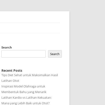
Search
Search
Recent Posts
Tips Diet Sehat untuk Maksimalkan Hasil
Latihan Otot
Inspirasi Model Olahraga untuk
Membentuk Bahu yang Menarik
Latihan Kardio vs Latihan Kekuatan:
Mana yang Lebih Baik untuk Otot?