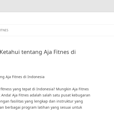
FITNES
etahui tentang Aja Fitnes di
g Aja Fitnes di Indonesia
itness yang tepat di Indonesia? Mungkin Aja Fitnes
k Anda! Aja Fitnes adalah salah satu pusat kebugaran
ngan fasilitas yang lengkap dan instruktur yang
an berbagai program latihan yang sesuai untuk