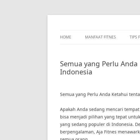
Skip
to
content
HOME
MANFAAT FITNES
TIPS 
Semua yang Perlu Anda K
Indonesia
Semua yang Perlu Anda Ketahui tentan
Apakah Anda sedang mencari tempat f
bisa menjadi pilihan yang tepat untu
yang sedang populer di Indonesia. De
berpengalaman, Aja Fitnes menawark
semua orang.