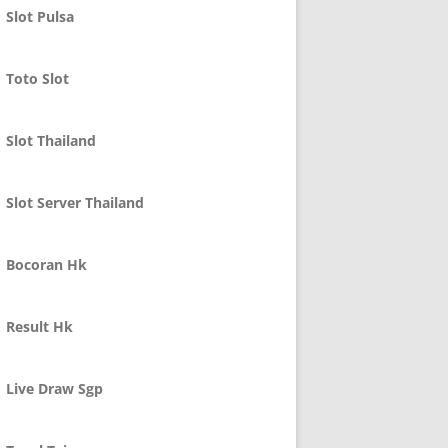
Slot Pulsa
Toto Slot
Slot Thailand
Slot Server Thailand
Bocoran Hk
Result Hk
Live Draw Sgp