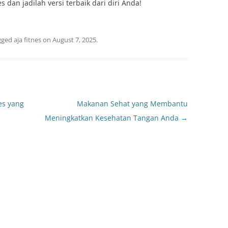
 dan jadilah versi terbaik dari diri Anda!
gged
aja fitnes
on
August 7, 2025
.
es yang
Makanan Sehat yang Membantu
Meningkatkan Kesehatan Tangan Anda
→