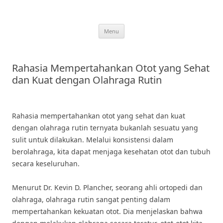
Skip
to
content
Menu
Rahasia Mempertahankan Otot yang Sehat
dan Kuat dengan Olahraga Rutin
Rahasia mempertahankan otot yang sehat dan kuat
dengan olahraga rutin ternyata bukanlah sesuatu yang
sulit untuk dilakukan. Melalui konsistensi dalam
berolahraga, kita dapat menjaga kesehatan otot dan tubuh
secara keseluruhan.
Menurut Dr. Kevin D. Plancher, seorang ahli ortopedi dan
olahraga, olahraga rutin sangat penting dalam
mempertahankan kekuatan otot. Dia menjelaskan bahwa