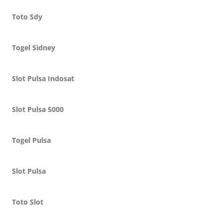
Toto Sdy
Togel Sidney
Slot Pulsa Indosat
Slot Pulsa 5000
Togel Pulsa
Slot Pulsa
Toto Slot