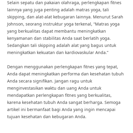
Selain sepatu dan pakaian olahraga, perlengkapan fitnes
lainnya yang juga penting adalah matras yoga, tali
skipping, dan alat-alat kebugaran lainnya. Menurut Sarah
Johnson, seorang instruktur yoga terkenal, “Matras yoga
yang berkualitas dapat membantu meningkatkan
kenyamanan dan stabilitas Anda saat berlatih yoga.
Sedangkan tali skipping adalah alat yang bagus untuk
meningkatkan kekuatan dan kardiovaskular Anda.”
Dengan menggunakan perlengkapan fitnes yang tepat,
Anda dapat meningkatkan performa dan kesehatan tubuh
Anda secara signifikan. Jangan ragu untuk
menginvestasikan waktu dan uang Anda untuk
mendapatkan perlengkapan fitnes yang berkualitas,
karena kesehatan tubuh Anda sangat berharga. Semoga
artikel ini bermanfaat bagi Anda yang ingin mencapai
tujuan kesehatan dan kebugaran Anda.