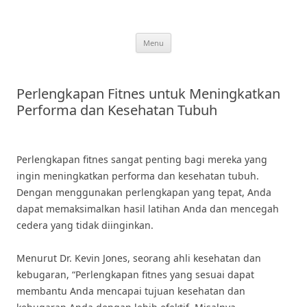
Skip
to
content
Menu
Perlengkapan Fitnes untuk Meningkatkan
Performa dan Kesehatan Tubuh
Perlengkapan fitnes sangat penting bagi mereka yang
ingin meningkatkan performa dan kesehatan tubuh.
Dengan menggunakan perlengkapan yang tepat, Anda
dapat memaksimalkan hasil latihan Anda dan mencegah
cedera yang tidak diinginkan.
Menurut Dr. Kevin Jones, seorang ahli kesehatan dan
kebugaran, “Perlengkapan fitnes yang sesuai dapat
membantu Anda mencapai tujuan kesehatan dan