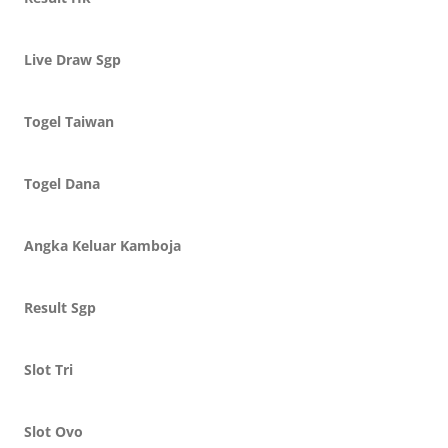
Live Draw Sgp
Togel Taiwan
Togel Dana
Angka Keluar Kamboja
Result Sgp
Slot Tri
Slot Ovo