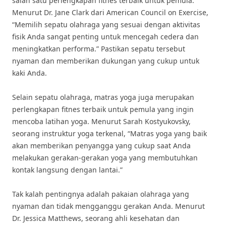
salah satu perlengkapan fitnes terbaik untuk pemula.
Menurut Dr. Jane Clark dari American Council on Exercise,
“Memilih sepatu olahraga yang sesuai dengan aktivitas
fisik Anda sangat penting untuk mencegah cedera dan
meningkatkan performa.” Pastikan sepatu tersebut
nyaman dan memberikan dukungan yang cukup untuk
kaki Anda.
Selain sepatu olahraga, matras yoga juga merupakan
perlengkapan fitnes terbaik untuk pemula yang ingin
mencoba latihan yoga. Menurut Sarah Kostyukovsky,
seorang instruktur yoga terkenal, “Matras yoga yang baik
akan memberikan penyangga yang cukup saat Anda
melakukan gerakan-gerakan yoga yang membutuhkan
kontak langsung dengan lantai.”
Tak kalah pentingnya adalah pakaian olahraga yang
nyaman dan tidak mengganggu gerakan Anda. Menurut
Dr. Jessica Matthews, seorang ahli kesehatan dan