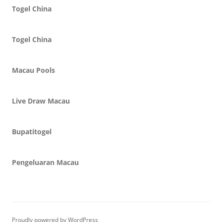
Togel China
Togel China
Macau Pools
Live Draw Macau
Bupatitogel
Pengeluaran Macau
Proudly powered by WordPress