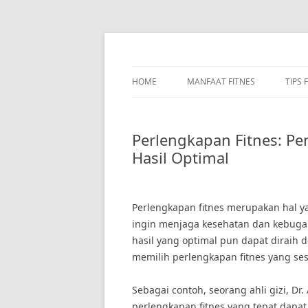
Skip
to
content
HOME
MANFAAT FITNES
TIPS 
Perlengkapan Fitnes: Pe
Hasil Optimal
Perlengkapan fitnes merupakan hal ya
ingin menjaga kesehatan dan kebugar
hasil yang optimal pun dapat diraih 
memilih perlengkapan fitnes yang se
Sebagai contoh, seorang ahli gizi, 
perlengkapan fitnes yang tepat dapa