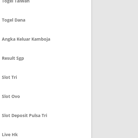
Togel Taiwan
Togel Dana
Angka Keluar Kamboja
Result Sgp
Slot Tri
Slot Ovo
Slot Deposit Pulsa Tri
Live Hk