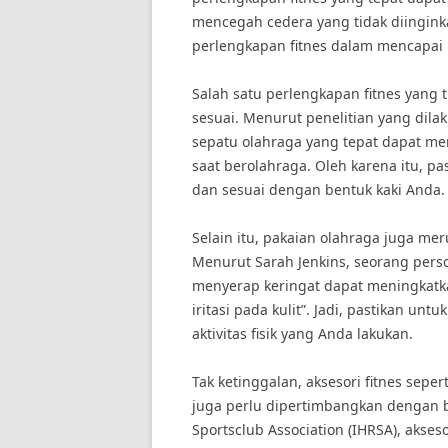
mencegah cedera yang tidak diingink
perlengkapan fitnes dalam mencapai h
Salah satu perlengkapan fitnes yang 
sesuai. Menurut penelitian yang dila
sepatu olahraga yang tepat dapat me
saat berolahraga. Oleh karena itu, p
dan sesuai dengan bentuk kaki Anda.
Selain itu, pakaian olahraga juga me
Menurut Sarah Jenkins, seorang perso
menyerap keringat dapat meningkat
iritasi pada kulit”. Jadi, pastikan un
aktivitas fisik yang Anda lakukan.
Tak ketinggalan, aksesori fitnes sepe
juga perlu dipertimbangkan dengan b
Sportsclub Association (IHRSA), akse