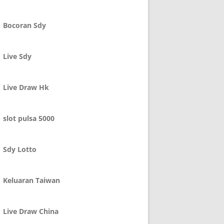
Bocoran Sdy
Live Sdy
Live Draw Hk
slot pulsa 5000
Sdy Lotto
Keluaran Taiwan
Live Draw China