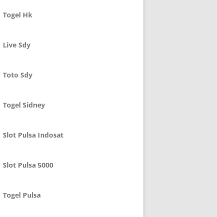
Togel Hk
Live Sdy
Toto Sdy
Togel Sidney
Slot Pulsa Indosat
Slot Pulsa 5000
Togel Pulsa