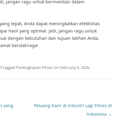
di, jangan ragu untuk berinvestasi dalam
yang tepat, Anda dapat meningkatkan efektivitas
ai hasil yang optimal. Jadi, jangan ragu untuk
suai dengan kebutuhan dan tujuan latihan Anda.
lamat berolahraga!
d tagged
Perlengkapan Fitnes
on
February 6, 2026
.
s yang
Peluang Karir di Industri Lagi Fitnes di
Indonesia
→