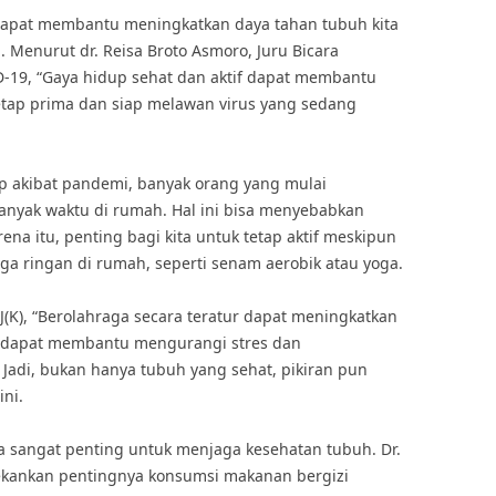
 dapat membantu meningkatkan daya tahan tubuh kita
. Menurut dr. Reisa Broto Asmoro, Juru Bicara
19, “Gaya hidup sehat dan aktif dapat membantu
etap prima dan siap melawan virus yang sedang
p akibat pandemi, banyak orang yang mulai
 banyak waktu di rumah. Hal ini bisa menyebabkan
na itu, penting bagi kita untuk tetap aktif meskipun
ga ringan di rumah, seperti senam aerobik atau yoga.
.KJ(K), “Berolahraga secara teratur dapat meningkatkan
g dapat membantu mengurangi stres dan
Jadi, bukan hanya tubuh yang sehat, pikiran pun
ini.
ga sangat penting untuk menjaga kesehatan tubuh. Dr.
enekankan pentingnya konsumsi makanan bergizi