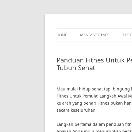
Skip
to
content
HOME
MANFAAT FITNES
TIPS 
Panduan Fitnes Untuk P
Tubuh Sehat
Mau mulai hidup sehat tapi bingung 
Fitnes Untuk Pemula: Langkah Awal
ke arah yang benar! Fitnes bukan han
secara keseluruhan.
Langkah pertama dalam panduan fitn
Apakah Anda ingin menurunkan berat