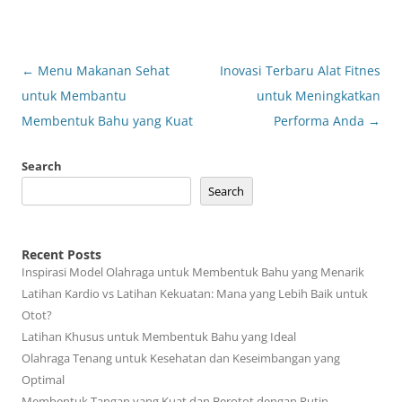
Post
←
Menu Makanan Sehat
Inovasi Terbaru Alat Fitnes
navigation
untuk Membantu
untuk Meningkatkan
Membentuk Bahu yang Kuat
Performa Anda
→
Search
Search
Recent Posts
Inspirasi Model Olahraga untuk Membentuk Bahu yang Menarik
Latihan Kardio vs Latihan Kekuatan: Mana yang Lebih Baik untuk
Otot?
Latihan Khusus untuk Membentuk Bahu yang Ideal
Olahraga Tenang untuk Kesehatan dan Keseimbangan yang
Optimal
Membentuk Tangan yang Kuat dan Berotot dengan Rutin