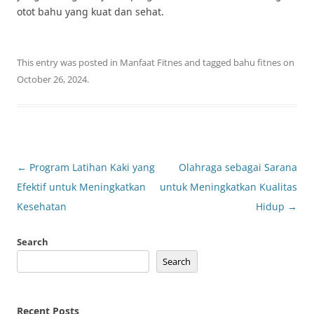
otot bahu yang kuat dan sehat.
This entry was posted in
Manfaat Fitnes
and tagged
bahu fitnes
on
October 26, 2024
.
Post
←
Program Latihan Kaki yang
Olahraga sebagai Sarana
navigation
Efektif untuk Meningkatkan
untuk Meningkatkan Kualitas
Kesehatan
Hidup
→
Search
Search
Recent Posts