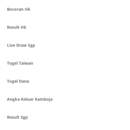
Bocoran Hk
Result Hk
Live Draw Sgp
Togel Taiwan
Togel Dana
Angka Keluar Kamboja
Result Sgp