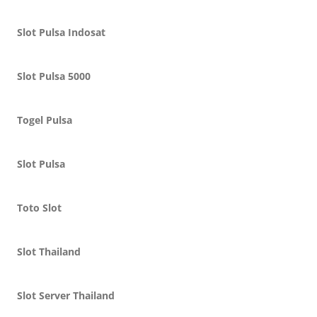
Slot Pulsa Indosat
Slot Pulsa 5000
Togel Pulsa
Slot Pulsa
Toto Slot
Slot Thailand
Slot Server Thailand