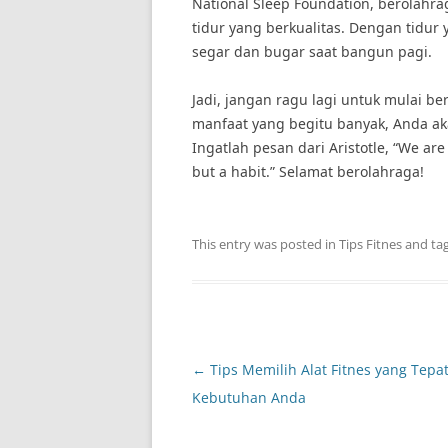
National Sleep Foundation, berolah
tidur yang berkualitas. Dengan tidur
segar dan bugar saat bangun pagi.
Jadi, jangan ragu lagi untuk mulai b
manfaat yang begitu banyak, Anda a
Ingatlah pesan dari Aristotle, “We are
but a habit.” Selamat berolahraga!
This entry was posted in
Tips Fitnes
and ta
Post
←
Tips Memilih Alat Fitnes yang Tepa
navigation
Kebutuhan Anda