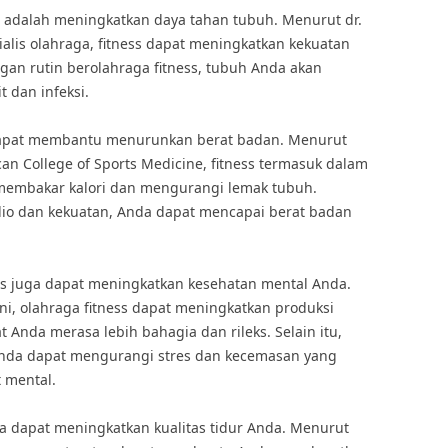
s adalah meningkatkan daya tahan tubuh. Menurut dr.
ialis olahraga, fitness dapat meningkatkan kekuatan
gan rutin berolahraga fitness, tubuh Anda akan
 dan infeksi.
ga dapat membantu menurunkan berat badan. Menurut
can College of Sports Medicine, fitness termasuk dalam
k membakar kalori dan mengurangi lemak tubuh.
o dan kekuatan, Anda dapat mencapai berat badan
ness juga dapat meningkatkan kesehatan mental Anda.
yani, olahraga fitness dapat meningkatkan produksi
Anda merasa lebih bahagia dan rileks. Selain itu,
 Anda dapat mengurangi stres dan kecemasan yang
 mental.
uga dapat meningkatkan kualitas tidur Anda. Menurut