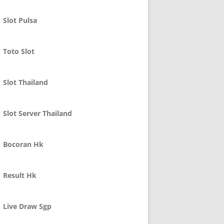
Slot Pulsa
Toto Slot
Slot Thailand
Slot Server Thailand
Bocoran Hk
Result Hk
Live Draw Sgp