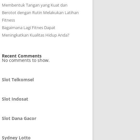
Membentuk Tangan yang Kuat dan
Berotot dengan Rutin Melakukan Latihan
Fitness
Bagaimana Lagi Fitnes Dapat
Meningkatkan Kualitas Hidup Anda?
Recent Comments
No comments to show.
Slot Telkomsel
Slot Indosat
Slot Dana Gacor
Sydney Lotto