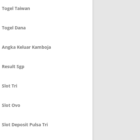
Togel Taiwan
Togel Dana
Angka Keluar Kamboja
Result Sgp
Slot Tri
Slot Ovo
Slot Deposit Pulsa Tri