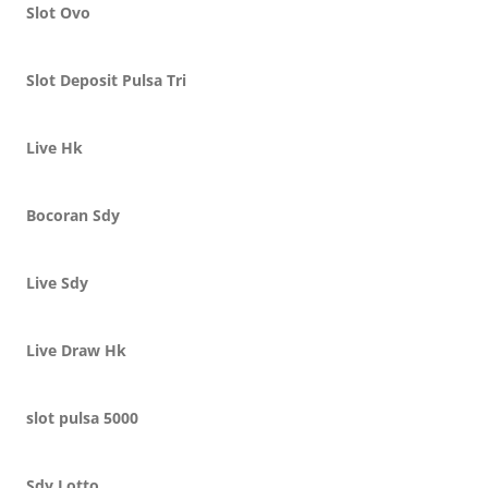
Slot Ovo
Slot Deposit Pulsa Tri
Live Hk
Bocoran Sdy
Live Sdy
Live Draw Hk
slot pulsa 5000
Sdy Lotto