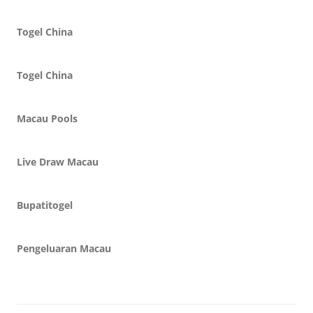
Togel China
Togel China
Macau Pools
Live Draw Macau
Bupatitogel
Pengeluaran Macau