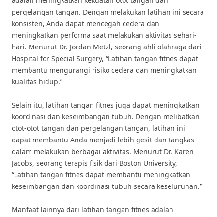
adalah meningkatkan kekuatan otot tangan dan
pergelangan tangan. Dengan melakukan latihan ini secara
konsisten, Anda dapat mencegah cedera dan
meningkatkan performa saat melakukan aktivitas sehari-
hari. Menurut Dr. Jordan Metzl, seorang ahli olahraga dari
Hospital for Special Surgery, “Latihan tangan fitnes dapat
membantu mengurangi risiko cedera dan meningkatkan
kualitas hidup.”
Selain itu, latihan tangan fitnes juga dapat meningkatkan
koordinasi dan keseimbangan tubuh. Dengan melibatkan
otot-otot tangan dan pergelangan tangan, latihan ini
dapat membantu Anda menjadi lebih gesit dan tangkas
dalam melakukan berbagai aktivitas. Menurut Dr. Karen
Jacobs, seorang terapis fisik dari Boston University,
“Latihan tangan fitnes dapat membantu meningkatkan
keseimbangan dan koordinasi tubuh secara keseluruhan.”
Manfaat lainnya dari latihan tangan fitnes adalah