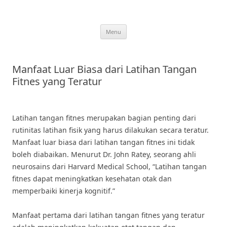
Skip
to
content
Menu
Manfaat Luar Biasa dari Latihan Tangan
Fitnes yang Teratur
Latihan tangan fitnes merupakan bagian penting dari
rutinitas latihan fisik yang harus dilakukan secara teratur.
Manfaat luar biasa dari latihan tangan fitnes ini tidak
boleh diabaikan. Menurut Dr. John Ratey, seorang ahli
neurosains dari Harvard Medical School, “Latihan tangan
fitnes dapat meningkatkan kesehatan otak dan
memperbaiki kinerja kognitif.”
Manfaat pertama dari latihan tangan fitnes yang teratur