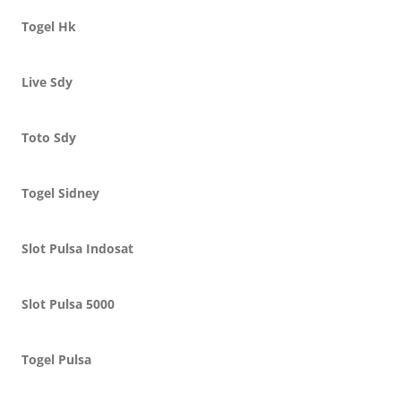
Togel Hk
Live Sdy
Toto Sdy
Togel Sidney
Slot Pulsa Indosat
Slot Pulsa 5000
Togel Pulsa