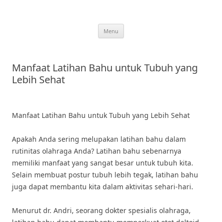
Skip
to
content
Menu
Manfaat Latihan Bahu untuk Tubuh yang
Lebih Sehat
Manfaat Latihan Bahu untuk Tubuh yang Lebih Sehat
Apakah Anda sering melupakan latihan bahu dalam
rutinitas olahraga Anda? Latihan bahu sebenarnya
memiliki manfaat yang sangat besar untuk tubuh kita.
Selain membuat postur tubuh lebih tegak, latihan bahu
juga dapat membantu kita dalam aktivitas sehari-hari.
Menurut dr. Andri, seorang dokter spesialis olahraga,