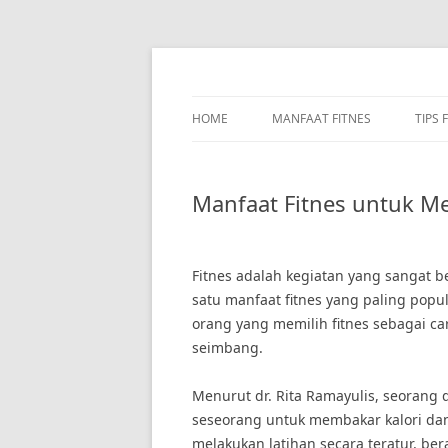
Skip
to
content
HOME
MANFAAT FITNES
TIPS 
Manfaat Fitnes untuk Me
Fitnes adalah kegiatan yang sangat 
satu manfaat fitnes yang paling popu
orang yang memilih fitnes sebagai c
seimbang.
Menurut dr. Rita Ramayulis, seorang d
seseorang untuk membakar kalori da
melakukan latihan secara teratur, ber