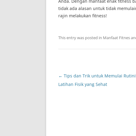
Anda. Dengan manfaat enak fitness b
tidak ada alasan untuk tidak memulai
rajin melakukan fitness!
This entry was posted in
Manfaat Fitnes
an
Post
←
Tips dan Trik untuk Memulai Rutini
navigation
Latihan Fisik yang Sehat