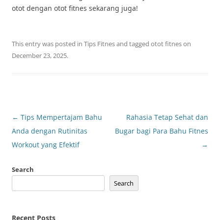
otot dengan otot fitnes sekarang juga!
This entry was posted in
Tips Fitnes
and tagged
otot fitnes
on
December 23, 2025
.
Post
←
Tips Mempertajam Bahu
Rahasia Tetap Sehat dan
navigation
Anda dengan Rutinitas
Bugar bagi Para Bahu Fitnes
Workout yang Efektif
→
Search
Search
Recent Posts