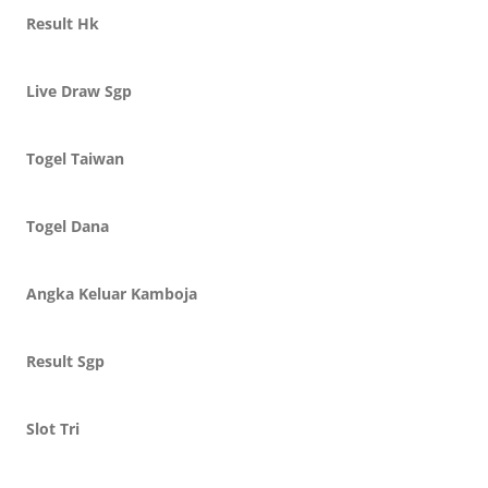
Result Hk
Live Draw Sgp
Togel Taiwan
Togel Dana
Angka Keluar Kamboja
Result Sgp
Slot Tri