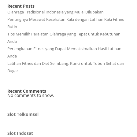
Recent Posts
Olahraga Tradisional Indonesia yang Mulai Dilupakan
Pentingnya Merawat Kesehatan Kaki dengan Latihan Kaki Fitnes
Rutin
Tips Memilih Peralatan Olahraga yang Tepat untuk Kebutuhan
Anda
Perlengkapan Fitnes yang Dapat Memaksimalkan Hasil Latihan
Anda
Latihan Fitnes dan Diet Seimbang: Kunci untuk Tubuh Sehat dan
Bugar
Recent Comments
No comments to show.
Slot Telkomsel
Slot Indosat