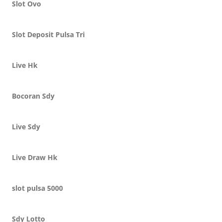
Slot Ovo
Slot Deposit Pulsa Tri
Live Hk
Bocoran Sdy
Live Sdy
Live Draw Hk
slot pulsa 5000
Sdy Lotto