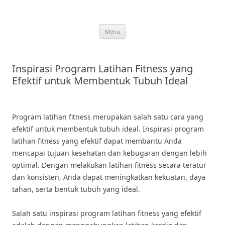
Skip
to
content
Menu
Inspirasi Program Latihan Fitness yang
Efektif untuk Membentuk Tubuh Ideal
Program latihan fitness merupakan salah satu cara yang
efektif untuk membentuk tubuh ideal. Inspirasi program
latihan fitness yang efektif dapat membantu Anda
mencapai tujuan kesehatan dan kebugaran dengan lebih
optimal. Dengan melakukan latihan fitness secara teratur
dan konsisten, Anda dapat meningkatkan kekuatan, daya
tahan, serta bentuk tubuh yang ideal.
Salah satu inspirasi program latihan fitness yang efektif