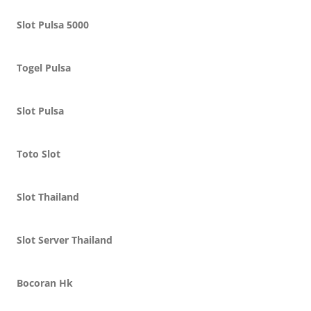
Slot Pulsa 5000
Togel Pulsa
Slot Pulsa
Toto Slot
Slot Thailand
Slot Server Thailand
Bocoran Hk