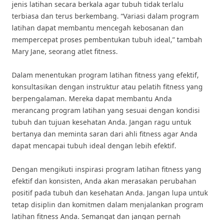
jenis latihan secara berkala agar tubuh tidak terlalu
terbiasa dan terus berkembang. “Variasi dalam program
latihan dapat membantu mencegah kebosanan dan
mempercepat proses pembentukan tubuh ideal,” tambah
Mary Jane, seorang atlet fitness.
Dalam menentukan program latihan fitness yang efektif,
konsultasikan dengan instruktur atau pelatih fitness yang
berpengalaman. Mereka dapat membantu Anda
merancang program latihan yang sesuai dengan kondisi
tubuh dan tujuan kesehatan Anda. Jangan ragu untuk
bertanya dan meminta saran dari ahli fitness agar Anda
dapat mencapai tubuh ideal dengan lebih efektif.
Dengan mengikuti inspirasi program latihan fitness yang
efektif dan konsisten, Anda akan merasakan perubahan
positif pada tubuh dan kesehatan Anda. Jangan lupa untuk
tetap disiplin dan komitmen dalam menjalankan program
latihan fitness Anda. Semangat dan jangan pernah