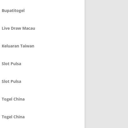
Bupatitogel
Live Draw Macau
Keluaran Taiwan
Slot Pulsa
Slot Pulsa
Togel China
Togel China