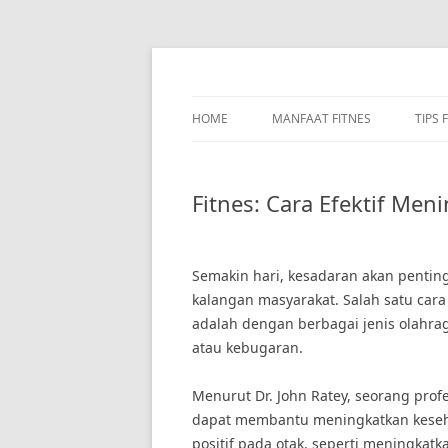
Skip
to
content
HOME
MANFAAT FITNES
TIPS 
Fitnes: Cara Efektif Me
Semakin hari, kesadaran akan penti
kalangan masyarakat. Salah satu cara
adalah dengan berbagai jenis olahraga
atau kebugaran.
Menurut Dr. John Ratey, seorang profe
dapat membantu meningkatkan keseha
positif pada otak, seperti meningka