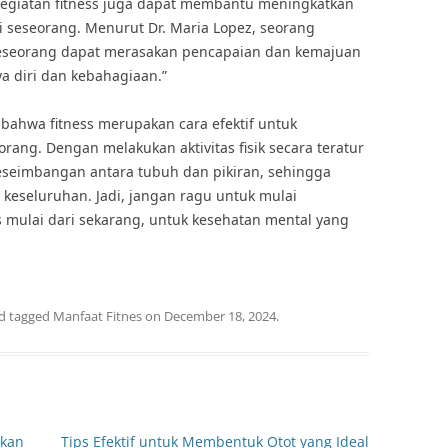
 kegiatan fitness juga dapat membantu meningkatkan
ri seseorang. Menurut Dr. Maria Lopez, seorang
, seseorang dapat merasakan pencapaian dan kemajuan
a diri dan kebahagiaan.”
bahwa fitness merupakan cara efektif untuk
ang. Dengan melakukan aktivitas fisik secara teratur
keseimbangan antara tubuh dan pikiran, sehingga
keseluruhan. Jadi, jangan ragu untuk mulai
ss mulai dari sekarang, untuk kesehatan mental yang
d tagged
Manfaat Fitnes
on
December 18, 2024
.
tkan
Tips Efektif untuk Membentuk Otot yang Ideal