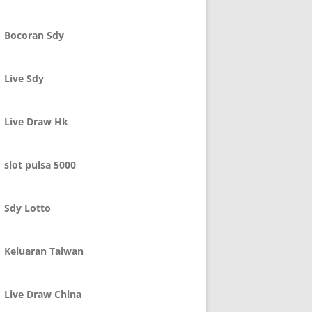
Bocoran Sdy
Live Sdy
Live Draw Hk
slot pulsa 5000
Sdy Lotto
Keluaran Taiwan
Live Draw China