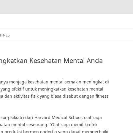
FITNES
ningkatkan Kesehatan Mental Anda
ngnya menjaga kesehatan mental semakin meningkat di
 yang efektif untuk meningkatkan kesehatan mental
 dan aktivitas fisik yang biasa disebut dengan fitness
sor psikiatri dari Harvard Medical School, olahraga
tan mental seseorang. “Olahraga memiliki efek
tkan produksi hormon endorfin yang dapat memperbaiki