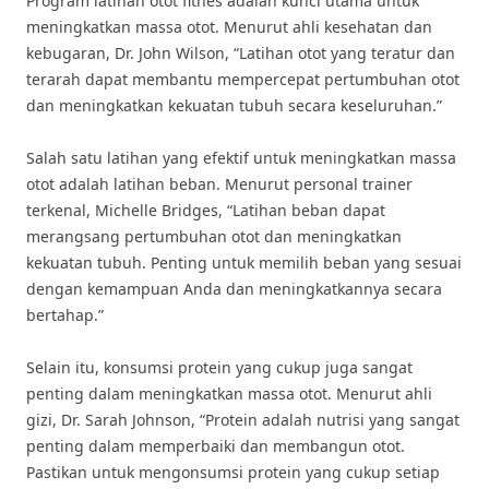
Program latihan otot fitnes adalah kunci utama untuk
meningkatkan massa otot. Menurut ahli kesehatan dan
kebugaran, Dr. John Wilson, “Latihan otot yang teratur dan
terarah dapat membantu mempercepat pertumbuhan otot
dan meningkatkan kekuatan tubuh secara keseluruhan.”
Salah satu latihan yang efektif untuk meningkatkan massa
otot adalah latihan beban. Menurut personal trainer
terkenal, Michelle Bridges, “Latihan beban dapat
merangsang pertumbuhan otot dan meningkatkan
kekuatan tubuh. Penting untuk memilih beban yang sesuai
dengan kemampuan Anda dan meningkatkannya secara
bertahap.”
Selain itu, konsumsi protein yang cukup juga sangat
penting dalam meningkatkan massa otot. Menurut ahli
gizi, Dr. Sarah Johnson, “Protein adalah nutrisi yang sangat
penting dalam memperbaiki dan membangun otot.
Pastikan untuk mengonsumsi protein yang cukup setiap