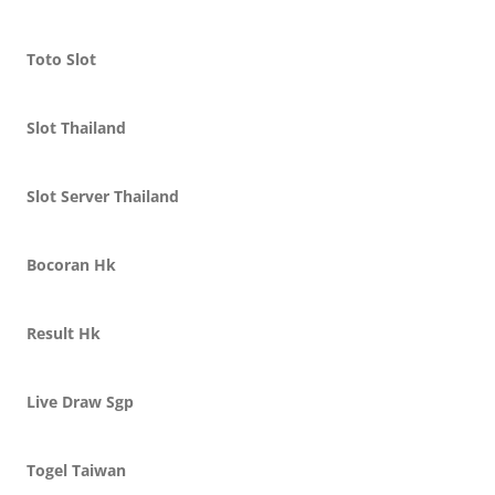
Toto Slot
Slot Thailand
Slot Server Thailand
Bocoran Hk
Result Hk
Live Draw Sgp
Togel Taiwan