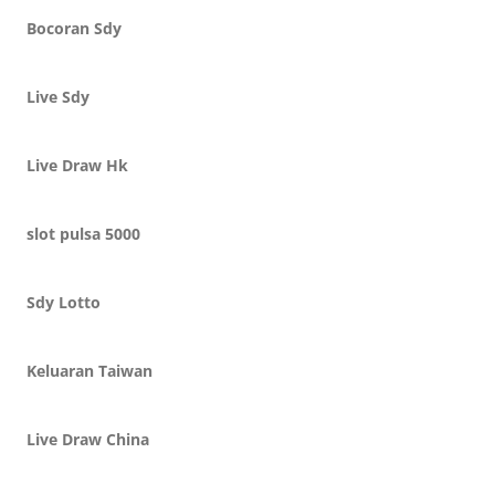
Bocoran Sdy
Live Sdy
Live Draw Hk
slot pulsa 5000
Sdy Lotto
Keluaran Taiwan
Live Draw China